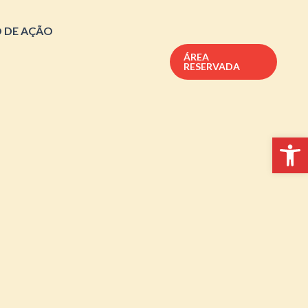
 DE AÇÃO
ÁREA
RESERVADA
Op