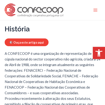
Skip
to
Main
content
Men
História
Ouça este artigo aqui
Op
A CONFECOOP é uma organização de representação de
cúpula nacional do sector cooperativo não agrícola, criada a 14
de Abril de 1988, onde se integram atualmente as seguintes
federações: FENACERCI – Federação Nacional de
Cooperativas de Solidariedade Social, FENACHE – Federação
Nacional de Cooperativas de Habitação Económica e
FENACOOP – Federação Nacional das Cooperativas de
Consumidores – e suas cooperativas associadas.
Procedeu recentemente à alteração dos seus Estatutos,
permitindo a filiação de cooperativas de primeiro grau, que