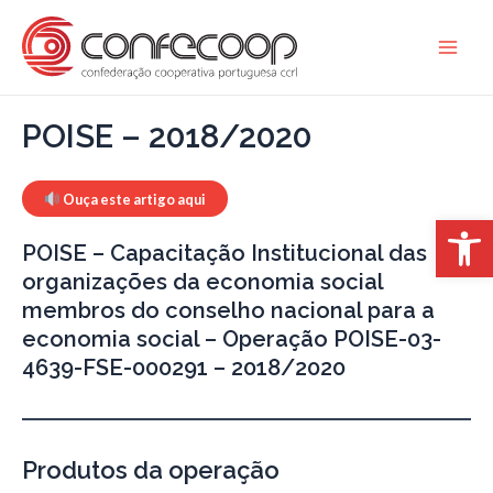
Skip
to
Main
content
Men
POISE – 2018/2020
Ouça este artigo aqui
Op
POISE – Capacitação Institucional das
organizações da economia social
membros do conselho nacional para a
economia social – Operação POISE-03-
4639-FSE-000291 – 2018/2020
Produtos da operação