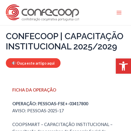
Skip
to
Main
content
Men
CONFECOOP | CAPACITAÇÃO
INSTITUCIONAL 2025/2029
Open 
Ouça este artigo aqui
FICHA DA OPERAÇÃO
OPERAÇÃO: PESSOAS-FSE+-03417800
AVISO: PESSOAS-2025-17
COOPSMART – CAPACITAÇÃO INSTITUCIONAL –