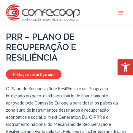
Skip
to
Main
content
Men
PRR – PLANO DE
RECUPERAÇÃO E
RESILIÊNCIA
Open 
Ouça este artigo aqui
O Plano de Recuperação e Resiliência é um Programa
integrado no pacote extraordinário de financiamento
aprovado pela Comissão Europeia para dotar os países da
zona euro de instrumentos destinados à recuperação
económica e social, o Next Generation EU. O PRR é o
instrumento nacional do Mecanismo de Recuperação e
Resiliência aprovado pela CE. Pelo seu carácter extraordinário,