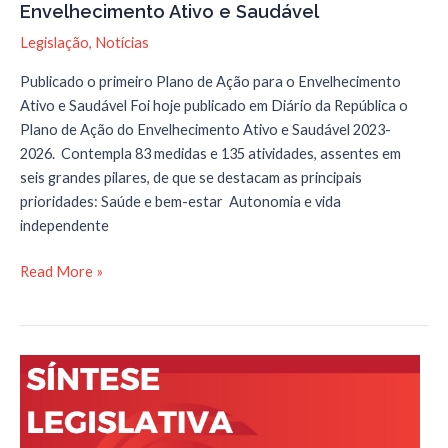
Envelhecimento Ativo e Saudável
Legislação
,
Notícias
Publicado o primeiro Plano de Ação para o Envelhecimento
Ativo e Saudável Foi hoje publicado em Diário da República o
Plano de Ação do Envelhecimento Ativo e Saudável 2023-
2026. Contempla 83 medidas e 135 atividades, assentes em
seis grandes pilares, de que se destacam as principais
prioridades: Saúde e bem-estar Autonomia e vida
independente
primeiro
Read More »
Plano
de
Ação
para
o
Envelhecimento
Ativo