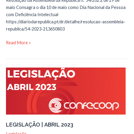
Resolução da Assembleia da República n.º 54/2023, de 29 de
maio Consagra o dia 10 de maio como Dia Nacional da Pessoa
com Deficiência Intelectual
https://diariodarepublica.pt/dr/detalhe/resolucao-assembleia-
republica/54-2023-213650803
LEGISLAÇÃO
Read More »
|
MAIO
2023
LEGISLAÇÃO | ABRIL 2023
Legislação