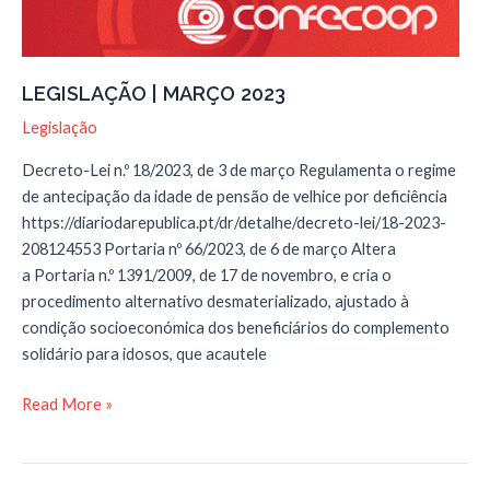
LEGISLAÇÃO | MARÇO 2023
Legislação
Decreto-Lei n.º 18/2023, de 3 de março Regulamenta o regime
de antecipação da idade de pensão de velhice por deficiência
https://diariodarepublica.pt/dr/detalhe/decreto-lei/18-2023-
208124553 Portaria nº 66/2023, de 6 de março Altera
a Portaria n.º 1391/2009, de 17 de novembro, e cria o
procedimento alternativo desmaterializado, ajustado à
condição socioeconómica dos beneficiários do complemento
solidário para idosos, que acautele
LEGISLAÇÃO
Read More »
|
MARÇO
2023