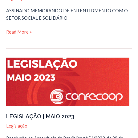
verde
ASSINADO MEMORANDO DE ENTENTIDMENTO COM O
social
SETOR SOCIAL E SOLIDÁRIO
ASSINADO
Read More »
MEMORANDO
DE
ENTENTIDMENTO
COM
O
SETOR
SOCIAL
E
SOLIDÁRIO
LEGISLAÇÃO | MAIO 2023
Legislação