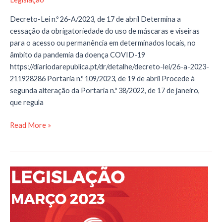
Decreto-Lei n.º 26-A/2023, de 17 de abril Determina a
cessação da obrigatoriedade do uso de máscaras e viseiras
para o acesso ou permanência em determinados locais, no
âmbito da pandemia da doença COVID-19
https://diariodarepublica.pt/dr/detalhe/decreto-lei/26-a-2023-
211928286 Portaria n.º 109/2023, de 19 de abril Procede à
segunda alteração da Portaria n.º 38/2022, de 17 de janeiro,
que regula
LEGISLAÇÃO
Read More »
|
ABRIL
2023