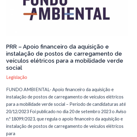
outubro,
que
aprova
medidas
com
o
objetivo
PRR – Apoio financeiro da aquisição e
instalação de postos de carregamento de
de
veículos elétricos para a mobilidade verde
garantir
social
mais
habitação.
Legislação
FUNDO AMBIENTAL- Apoio financeiro da aquisição e
instalação de postos de carregamento de veículos elétricos
para a mobilidade verde social – Período de candidaturas até
20/12/2023 Foi publicado no dia 20 de setembro 2023 o Aviso
n.º 18099/2023, que regula o apoio financeiro da aquisição e
instalação de postos de carregamento de veículos elétricos
para