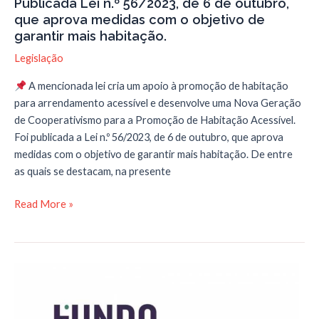
Publicada Lei n.º 56/2023, de 6 de outubro,
que aprova medidas com o objetivo de
garantir mais habitação.
Legislação
A mencionada lei cria um apoio à promoção de habitação
para arrendamento acessível e desenvolve uma Nova Geração
de Cooperativismo para a Promoção de Habitação Acessível.
Foi publicada a Lei n.º 56/2023, de 6 de outubro, que aprova
medidas com o objetivo de garantir mais habitação. De entre
as quais se destacam, na presente
Publicada
Read More »
Lei
n.º
56/2023,
de
6
de