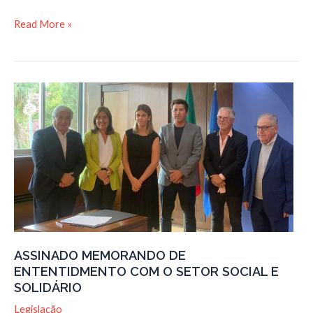
PRR
Read More »
–
Apoio
financeiro
da
aquisição
e
instalação
de
postos
de
carregamento
de
veículos
ASSINADO MEMORANDO DE
elétricos
ENTENTIDMENTO COM O SETOR SOCIAL E
para
SOLIDÁRIO
a
mobilidade
Legislação