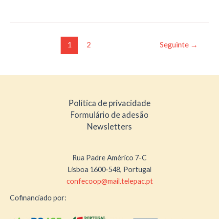
|
FEVEREIRO
2023
Post
1
2
Seguinte
→
pagination
Política de privacidade
Formulário de adesão
Newsletters
Rua Padre Américo 7-C
Lisboa 1600-548, Portugal
confecoop@mail.telepac.pt
Cofinanciado por: