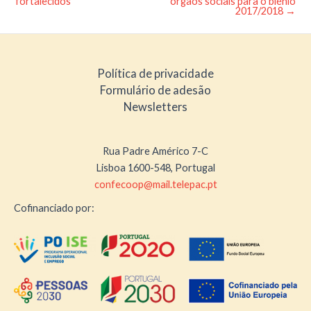
fortalecidos
órgãos sociais para o biénio
navigation
2017/2018
→
Política de privacidade
Formulário de adesão
Newsletters
Rua Padre Américo 7-C
Lisboa 1600-548, Portugal
confecoop@mail.telepac.pt
Cofinanciado por: