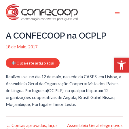
Skip
to
Main
content
Men
A CONFECOOP na OCPLP
18 de Maio, 2017
Open 
Ouça este artigo aqui
Realizou-se, no dia 12 de maio, na sede da CASES, em Lisboa, a
Assembleia Geral da Organização Cooperativista dos Países
de Língua Portuguesa(OCPLP), na qual participaram 12
organizações cooperativas de Angola, Brasil, Guiné Bissau,
Moçambique, Portugal e Timor Leste.
←
Contas aprovadas, laços
Assembleia Geral elege novos
Post