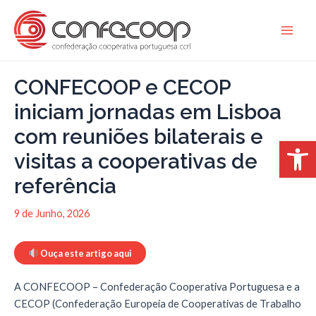
Skip
to
Main
content
Men
CONFECOOP e CECOP
iniciam jornadas em Lisboa
com reuniões bilaterais e
Open 
visitas a cooperativas de
referência
9 de Junho, 2026
Ouça este artigo aqui
A CONFECOOP – Confederação Cooperativa Portuguesa e a
CECOP (Confederação Europeia de Cooperativas de Trabalho