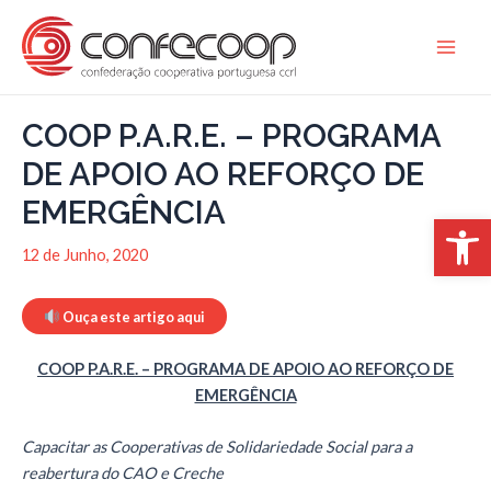
Skip
to
Main
content
Men
COOP P.A.R.E. – PROGRAMA
DE APOIO AO REFORÇO DE
EMERGÊNCIA
Open 
12 de Junho, 2020
Ouça este artigo aqui
COOP P.A.R.E. – PROGRAMA DE APOIO AO REFORÇO DE
EMERGÊNCIA
Capacitar as Cooperativas de Solidariedade Social para a
reabertura do CAO e Creche