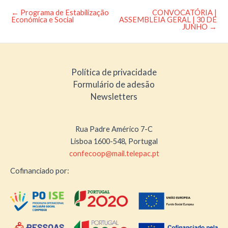
←
Programa de Estabilização
CONVOCATÓRIA |
Post
Económica e Social
ASSEMBLEIA GERAL | 30 DE
navigation
JUNHO
→
Política de privacidade
Formulário de adesão
Newsletters
Rua Padre Américo 7-C
Lisboa 1600-548, Portugal
confecoop@mail.telepac.pt
Cofinanciado por: