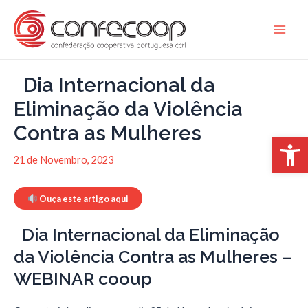
Skip
to
Main
content
Men
Dia Internacional da
Eliminação da Violência
Contra as Mulheres
Open 
21 de Novembro, 2023
Ouça este artigo aqui
Dia Internacional da Eliminação
da Violência Contra as Mulheres
–
WEBINAR cooup