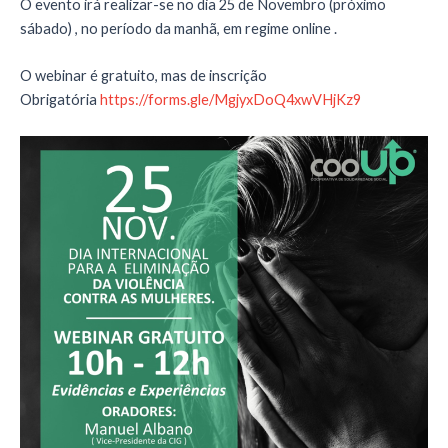
O evento irá realizar-se no dia 25 de Novembro (próximo
sábado) , no período da manhã, em regime online .
O webinar é gratuito, mas de inscrição
Obrigatória
https://forms.gle/MgjyxDoQ4xwVHjKz9