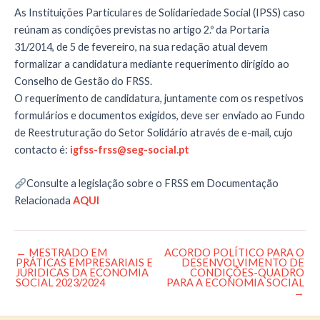
As Instituições Particulares de Solidariedade Social (IPSS) caso
reúnam as condições previstas no artigo 2.º da Portaria
31/2014, de 5 de fevereiro, na sua redação atual devem
formalizar a candidatura mediante requerimento dirigido ao
Conselho de Gestão do FRSS.
O requerimento de candidatura, juntamente com os respetivos
formulários e documentos exigidos, deve ser enviado ao Fundo
de Reestruturação do Setor Solidário através de e-mail, cujo
contacto é:
igfss-frss@seg-social.pt
Consulte a legislação sobre o FRSS em Documentação
Relacionada
AQUI
←
MESTRADO EM
ACORDO POLÍTICO PARA O
Post
PRÁTICAS EMPRESARIAIS E
DESENVOLVIMENTO DE
navigation
JÚRIDICAS DA ECONOMIA
CONDIÇÕES-QUADRO
SOCIAL 2023/2024
PARA A ECONOMIA SOCIAL
→