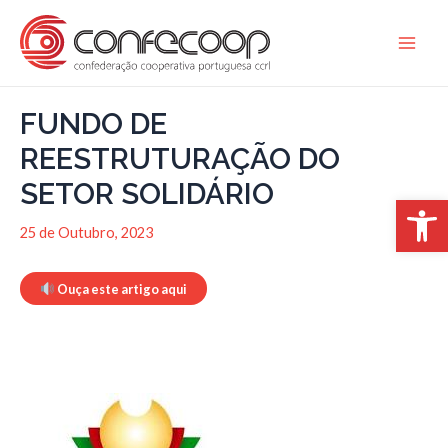
Skip
to
Main
content
Men
FUNDO DE
REESTRUTURAÇÃO DO
SETOR SOLIDÁRIO
Open 
25 de Outubro, 2023
Ouça este artigo aqui