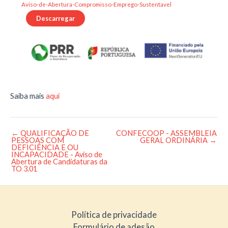
Aviso-de-Abertura-Compromisso-Emprego-Sustentavel
Descarregar
Saiba mais
aqui
←
QUALIFICAÇÃO DE
CONFECOOP - ASSEMBLEIA
Post
PESSOAS COM
GERAL ORDINÁRIA
→
navigation
DEFICIÊNCIA E OU
INCAPACIDADE - Aviso de
Abertura de Candidaturas da
TO 3.01
Política de privacidade
Formulário de adesão