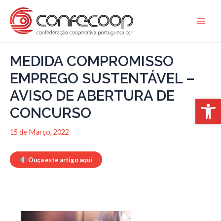
Skip
to
Main
content
Men
MEDIDA COMPROMISSO
EMPREGO SUSTENTÁVEL –
AVISO DE ABERTURA DE
Open 
CONCURSO
15 de Março, 2022
Ouça este artigo aqui