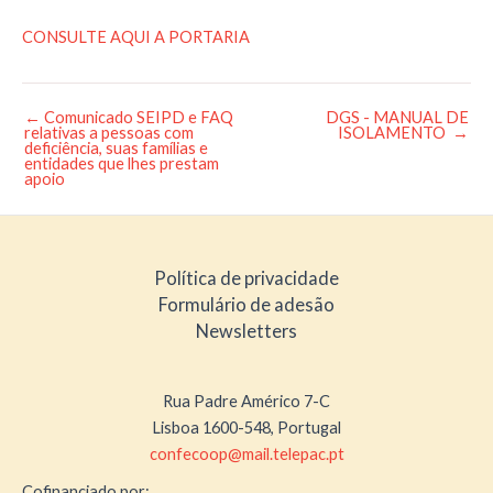
CONSULTE AQUI A PORTARIA
←
Comunicado SEIPD e FAQ
DGS - MANUAL DE
Post
relativas a pessoas com
ISOLAMENTO
→
navigation
deficiência, suas famílias e
entidades que lhes prestam
apoio
Política de privacidade
Formulário de adesão
Newsletters
Rua Padre Américo 7-C
Lisboa 1600-548, Portugal
confecoop@mail.telepac.pt
Cofinanciado por: