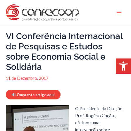
Skip
to
Main
content
Men
VI Conferência Internacional
de Pesquisas e Estudos
sobre Economia Social e
Open 
Solidária
11 de Dezembro, 2017
Ouça este artigo aqui
O Presidente da Direção.
Prof. Rogério Cação ,
efetuou uma
intervenção sobre