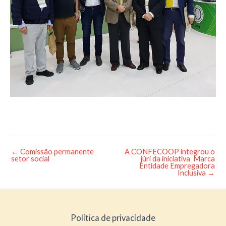
←
Comissão permanente
A CONFECOOP integrou o
Post
setor social
júri da iniciativa Marca
navigation
Entidade Empregadora
Inclusiva
→
Política de privacidade