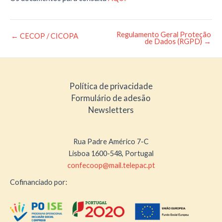
Regulamento Geral Proteção
Post
←
CECOP / CICOPA
de Dados (RGPD)
→
navigation
Política de privacidade
Formulário de adesão
Newsletters
Rua Padre Américo 7-C
Lisboa 1600-548, Portugal
confecoop@mail.telepac.pt
Cofinanciado por: