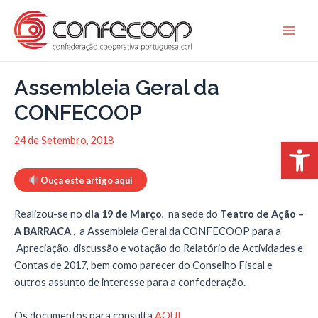
Skip
to
Main
content
Men
Assembleia Geral da
CONFECOOP
Open 
24 de Setembro, 2018
Ouça este artigo aqui
Realizou-se no
dia 19 de Março
, na sede do
Teatro de Ação –
A BARRACA ,
a Assembleia Geral da CONFECOOP para a
Apreciação, discussão e votação do Relatório de Actividades e
Contas de 2017, bem como parecer do Conselho Fiscal e
outros assunto de interesse para a confederação.
Os documentos para consulta
AQUI