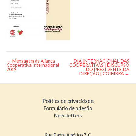
←
Mensagem da Aliança
DIA INTERNACIONAL DAS
Post
Cooperativa Internacional
COOPERATIVAS | DISCURSO
navigation
2019
DO PRESIDENTE DA
DIREÇÃO | COIMBRA
→
Política de privacidade
Formulário de adesão
Newsletters
Rua Padre Américo 7-C