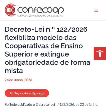
Skip
to
Main
content
Men
Decreto-Lei n.º 122/2026
flexibiliza modelo das
Cooperativas de Ensino
Open 
Superior e extingue
obrigatoriedade de forma
mista
24 de Junho, 2026
Ouça este artigo aqui
Foi hoje publicado o Decreto-Lei n.º 122/2026, de 23 de junho,