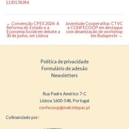
1135578394
←
Convenção CPES 2026: A
Juventude Cooperativa: CTVC
Post
Reforma do Estado e a
e CONFECOOP em destaque
navigation
Economia Social em debate a
com dinamização de workshop
30 de junho, em Lisboa
em Budapeste
→
Política de privacidade
Formulário de adesão
Newsletters
Rua Padre Américo 7-C
Lisboa 1600-548, Portugal
confecoop@mail.telepac.pt
Cofinanciado por: