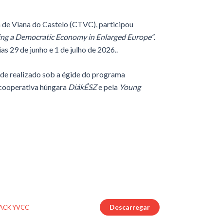
 de Viana do Castelo (CTVC), participou
ing a Democratic Economy in Enlarged Europe”
.
s 29 de junho e 1 de julho de 2026..
ude realizado sob a égide do programa
 cooperativa húngara
DiákÉSZ
e pela
Young
Descarregar
ACK YVCC