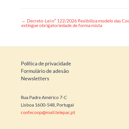
←
Decreto-Lei n.º 122/2026 flexibiliza modelo das Coo
Post
extingue obrigatoriedade de forma mista
navigation
Política de privacidade
Formulário de adesão
Newsletters
Rua Padre Américo 7-C
Lisboa 1600-548, Portugal
confecoop@mail.telepac.pt