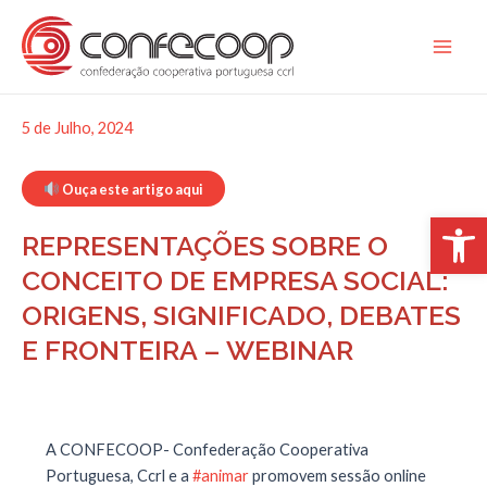
Skip
to
Main
content
Men
5 de Julho, 2024
Ouça este artigo aqui
Open 
REPRESENTAÇÕES SOBRE O
CONCEITO DE EMPRESA SOCIAL:
ORIGENS, SIGNIFICADO, DEBATES
E FRONTEIRA – WEBINAR
A CONFECOOP- Confederação Cooperativa
Portuguesa, Ccrl e a
#animar
promovem sessão online