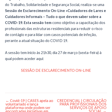
do Trabalho, Solidariedade e Segurança Social, realiza-se uma
Sessão de Esclarecimento On-Line «Cuidadores de Lares e
Cuidadores Informais – Tudo o que devem saber sobre a
COVID-19. Esta sessão tem
como objetivo a capacitação dos
profissionais das estruturas residenciais para reduzir o risco
de contágio e para lidar com casos potenciais de infeção,
perante a atual situação do COVID 19.
A sessão tem inicio às 21h30, dia 27 de março (sexta-feira) à
qual podem aceder aqui:
SESSÃO DE ESCLARECIMENTO ON-LINE
←
Covid-19 | CASES apela ao
CREDENCIAL | CIRCULAÇÃO
Post
voluntariado e lança
PARA PROFISSIONAIS DOS
navigation
plataforma onde podem ser
SERVIÇOS DE APOIO
encontradas iniciativas em
SOCIAL
→