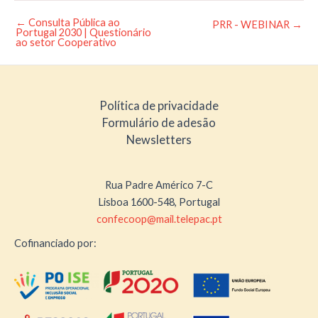
←
Consulta Pública ao
Post
PRR - WEBINAR
→
Portugal 2030 | Questionário
navigation
ao setor Cooperativo
Política de privacidade
Formulário de adesão
Newsletters
Rua Padre Américo 7-C
Lisboa 1600-548, Portugal
confecoop@mail.telepac.pt
Cofinanciado por: