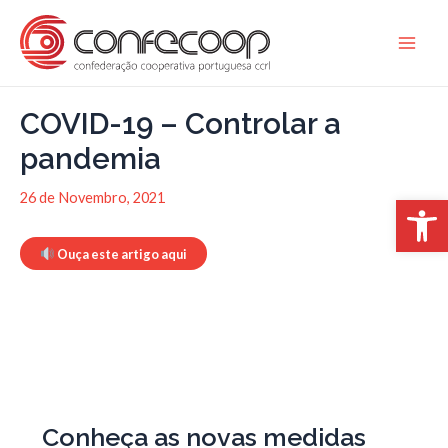
Skip
to
Main
content
Men
COVID-19 – Controlar a
pandemia
Open 
26 de Novembro, 2021
Ouça este artigo aqui
Conheça as novas medidas