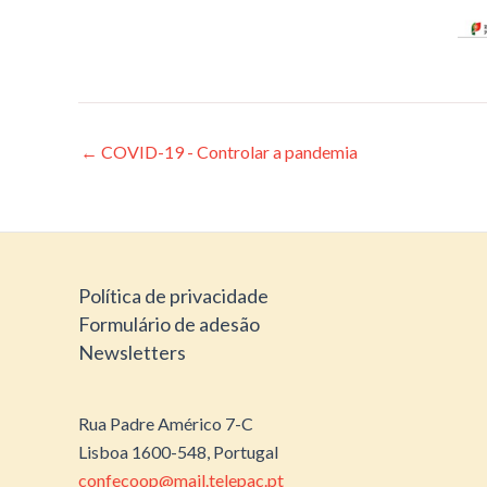
Post
←
COVID-19 - Controlar a pandemia
navigation
Política de privacidade
Formulário de adesão
Newsletters
Rua Padre Américo 7-C
Lisboa 1600-548, Portugal
confecoop@mail.telepac.pt