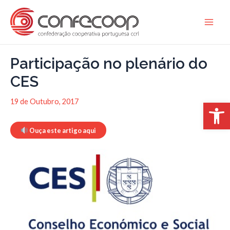
Skip
to
Main
content
Men
Participação no plenário do
CES
Open 
19 de Outubro, 2017
Ouça este artigo aqui